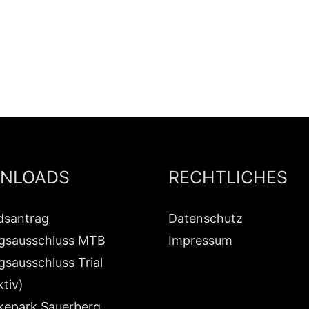
NLOADS
RECHTLICHES
edsantrag
Datenschutz
gsausschluss MTB
Impressum
gsausschluss Trial
ktiv)
kepark Sauerberg