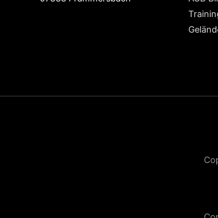
Traini
Geländ
Co
Co