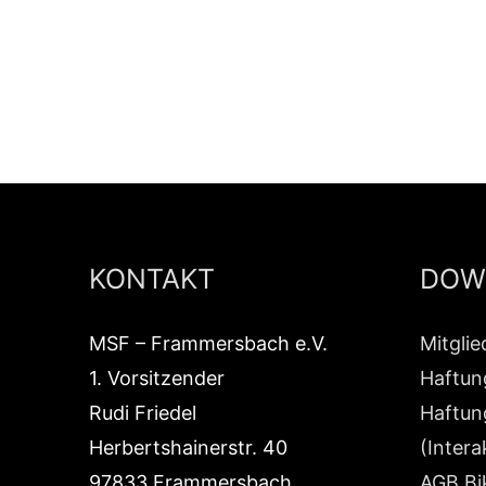
KONTAKT
DOW
MSF – Frammersbach e.V.
Mitgli
1. Vorsitzender
Haftun
Rudi Friedel
Haftun
Herbertshainerstr. 40
(Intera
97833 Frammersbach
AGB Bi