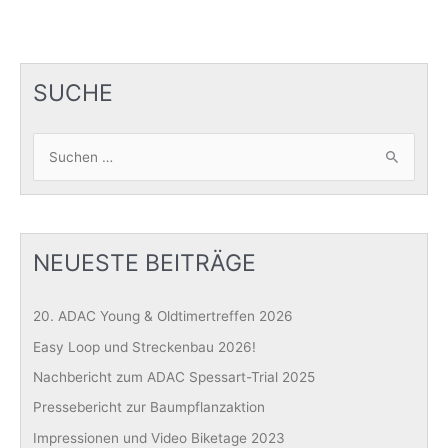
SUCHE
S
u
c
h
e
NEUESTE BEITRÄGE
n
n
20. ADAC Young & Oldtimertreffen 2026
a
Easy Loop und Streckenbau 2026!
c
Nachbericht zum ADAC Spessart-Trial 2025
h
Pressebericht zur Baumpflanzaktion
:
Impressionen und Video Biketage 2023