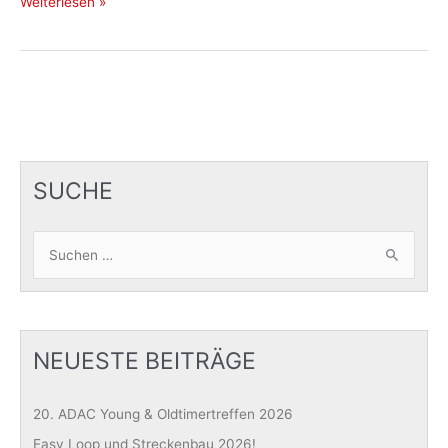
Nachbericht
Weiterlesen »
zum
ADAC
Spessart-
Trial
2025
SUCHE
S
u
c
h
e
NEUESTE BEITRÄGE
n
n
20. ADAC Young & Oldtimertreffen 2026
a
Easy Loop und Streckenbau 2026!