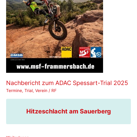
Nachbericht zum ADAC Spessart-Trial 2025
Termine
,
Trial
,
Verein
/
RF
Hitzeschlacht am Sauerberg